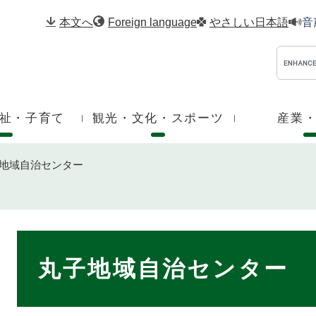
メニューを飛ばして本文へ
本文へ
Foreign language
やさしい日本語
音
祉・子育て
観光・文化・スポーツ
産業
地域自治センター
本
文
丸子地域自治センター