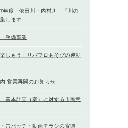
7年度 依田川・内村川 「川の
集します
」整備事業
楽しもう！リバフロあそびの運動
内 営業再開のお知らせ
」基本計画（案）に対する市民意
・缶バッチ・動画チラシの寄贈