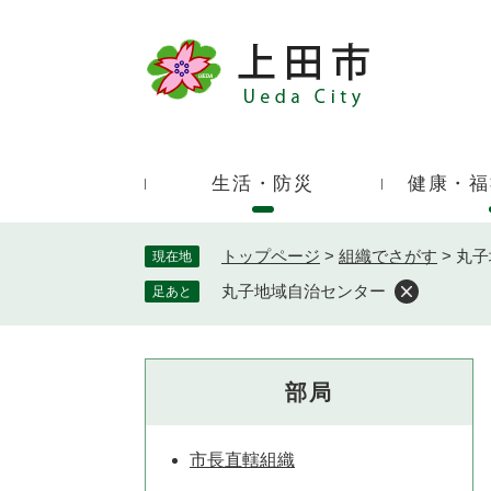
ペ
ー
ジ
キ
の
ー
先
ワ
頭
ー
で
生活・防災
健康・福
ド
す
検
。
索
トップページ
>
組織でさがす
>
丸子
現在地
丸子地域自治センター
足あと
部局
市長直轄組織