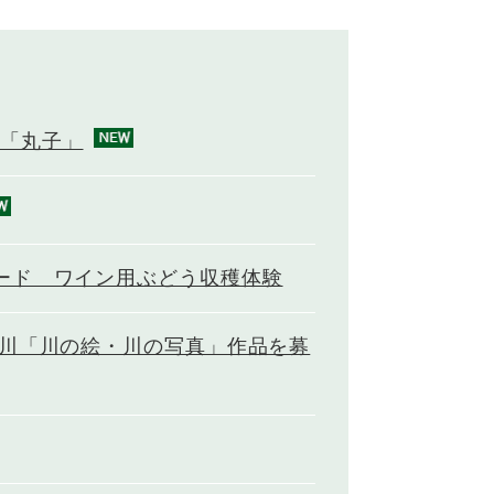
「丸子」
ード ワイン用ぶどう収穫体験
村川「川の絵・川の写真」作品を募