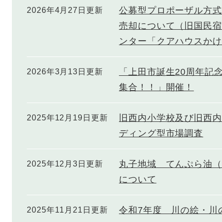
公募型プロポーザル方式
2026年4月27日更新
売却について（旧国民宿
ンター「クアハウスかけ
「上田市誕生20周年記
2026年3月13日更新
集合！！」開催！
旧西内小学校及び旧西内
2025年12月19日更新
ディング型市場調査
丸子地域 てんぷら油（
2025年12月3日更新
について
令和7年度 川の絵・川
2025年11月21日更新