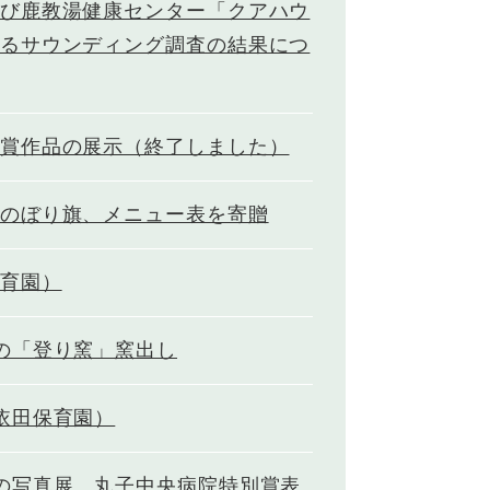
び鹿教湯健康センター「クアハウ
るサウンディング調査の結果につ
賞作品の展示（終了しました）
のぼり旗、メニュー表を寄贈
育園）
の「登り窯」窯出し
依田保育園）
の写真展 丸子中央病院特別賞表