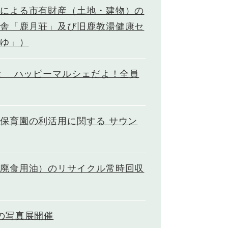
による市有財産（土地・建物）の
舎「鹿月荘」及び旧鹿教湯健康セ
ゆ」）
念 ハッピーマルシェだよ！全員
保育園の利活用に関する サウン
廃食用油）のリサイクル常時回収
の写真展開催