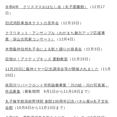
令和4年 クリスマスおはなし会（丸子図書館）
（12月17
日）
旧式消防車放水テストの見学会
（12月15日）
クラリネット・アンサンブル（わがまち魅力アップ応援事
業・深山古民家コンサート）
（12月4日）
木曽義仲信州丸子会による歌と踊りの発表会
（12月3日）
目指せ！アクティブキッズ 運動教室
（11月23日）
11月20日に義仲イヤー記念講演会等が開催されました
（11月
20日）
依田川リバーフロント市民協働事業「川の絵・川の写真展」
作品募集
（募集期間 9月1日から11月18日まで）
丸子修学館高校野球部 創部100周年記念パネル展in丸子文化
会館
（10月4日から11月13日まで）