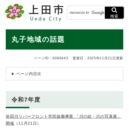
ペ
メニューを飛ばして本文へ
キ
ー
ー
ジ
検索
ワ
の
ー
先
ド
本
頭
丸子地域の話題
検
で
文
索
す
。
ページID：0066443
更新日：2025年11月21日更新
ページ内目次
令和7年度
依田川リバーフロント市民協働事業 「川の絵・川の写真展」
開催
（11月21日）