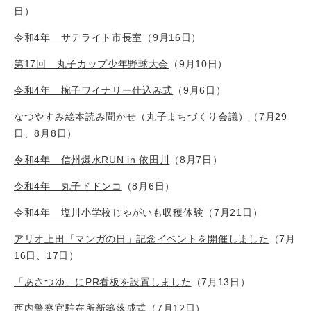
日）
令和4年 サテライト市長室
（9月16日）
第17回 丸子カップ少年野球大会
（9月10日）
令和4年 椀子ワイナリー仕込み式
（9月6日）
なつやすみ絵本読み聞かせ（丸子まちづくり会議）
（7月29
日、8月8日）
令和4年 信州爆水RUN in 依田川
（8月7日）
令和4年 丸子ドドンコ
（8月6日）
令和4年 塩川小学校じゃがいも収穫体験
（7月21日）
アリオ上田「マンガの日」記念イベントを開催しました
（7月
16日、17日）
「あさつゆ」にPR看板を設置しました
（7月13日）
西内警察官駐在所新築落成式
（7月12日）