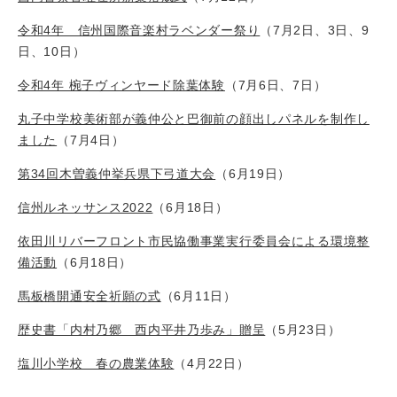
令和4年 信州国際音楽村ラベンダー祭り
（7月2日、3日、9
日、10日）
令和4年 椀子ヴィンヤード除葉体験
（7月6日、7日）
丸子中学校美術部が義仲公と巴御前の顔出しパネルを制作し
ました
（7月4日）
第34回木曽義仲挙兵県下弓道大会
（6月19日）
信州ルネッサンス2022
（6月18日）
依田川リバーフロント市民協働事業実行委員会による環境整
備活動
（6月18日）
馬板橋開通安全祈願の式
（6月11日）
歴史書「内村乃郷 西内平井乃歩み」贈呈
（5月23日）
塩川小学校 春の農業体験
（4月22日）