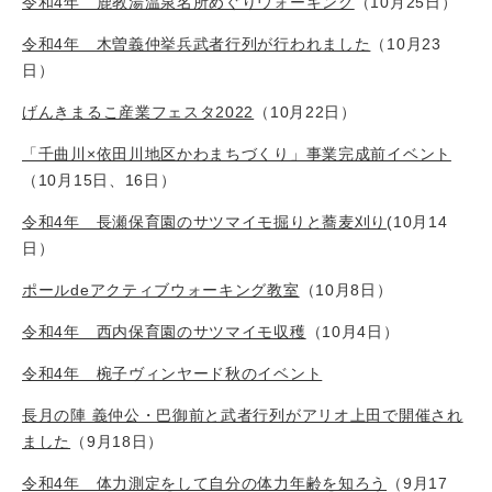
令和4年 鹿教湯温泉名所めぐりウォーキング
（10月25日）
令和4年 木曽義仲挙兵武者行列が行われました
（10月23
日）
げんきまるこ産業フェスタ2022
（10月22日）
「千曲川×依田川地区かわまちづくり」事業完成前イベント
（10月15日、16日）
令和4年 長瀬保育園のサツマイモ掘りと蕎麦刈り
(10月14
日）
ポールdeアクティブウォーキング教室
（10月8日）
令和4年 西内保育園のサツマイモ収穫
（10月4日）
令和4年 椀子ヴィンヤード秋のイベント
長月の陣 義仲公・巴御前と武者行列がアリオ上田で開催され
ました
（9月18日）
令和4年 体力測定をして自分の体力年齢を知ろう
（9月17