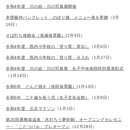
令和4年度 川の絵・川の写真展開催
木曽義仲パンフレット・のぼり旗、メニュー表を寄贈
（2月
16日）
そば打ち体験会（長瀬保育園）
(2月9日）
令和4年度 西内小学校の「登り窯」窯出し
（2月6日）
令和4年度 西内小学校の「登り窯」火入れ
（1月27日）
令和4年度 川の絵・川の写真展 丸子中央病院特別賞表彰式
（1月14日）
令和5年 どんど焼き（依田保育園）
(1月13日）
令和5年 二十歳を祝う式（丸子文化会館）
（1月8日）
令和4年度 元旦マラソン
（1月1日）
第25回鹿教湯温泉「氷灯ろう夢祈願」オープニングセレモニ
ー・「こたつバル」プレオープン
（12月28日）