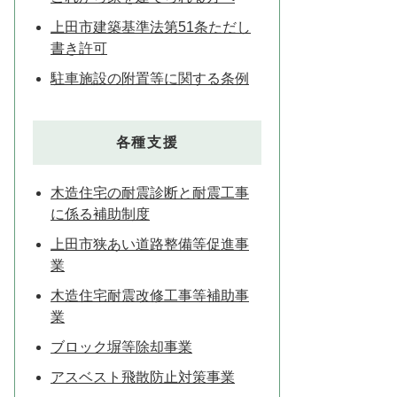
上田市建築基準法第51条ただし
書き許可
駐車施設の附置等に関する条例
各種支援
木造住宅の耐震診断と耐震工事
に係る補助制度
上田市狭あい道路整備等促進事
業
木造住宅耐震改修工事等補助事
業
ブロック塀等除却事業
アスベスト飛散防止対策事業