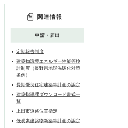
関連情報
申請・届出
定期報告制度
建築物環境エネルギー性能等検
討制度（長野県地球温暖化対策
条例）
長期優良住宅建築等計画の認定
建築指導課ダウンロード書式一
覧
上田市道路位置指定
低炭素建築物新築等計画の認定