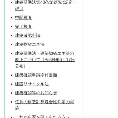
建築基準法第43条第2項の認定・
許可
中間検査
完了検査
建築確認申請
建築物省エネ法
建築基準法・建築物省エネ法の
改正について（令和4年6月17日
公布）
建築確認申請添付書類
建設リサイクル法
建築確認等のお知らせ
任意の構造計算適合性判定の実
施
これから家を建てられる方へ