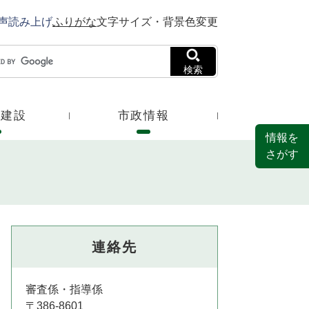
声読み上げ
ふりがな
文字サイズ・背景色変更
検索
・建設
市政情報
情報を
さがす
連絡先
審査係・指導係
〒386-8601