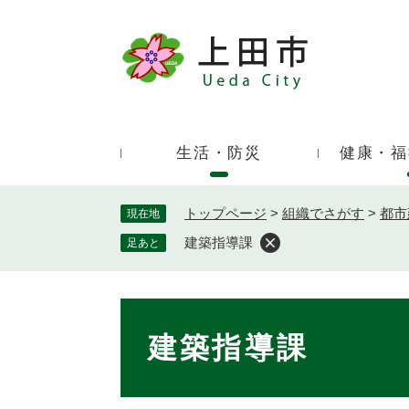
ペ
ー
ジ
キ
の
ー
先
ワ
頭
ー
で
生活・防災
健康・福
ド
す
検
。
索
トップページ
>
組織でさがす
>
都市
現在地
建築指導課
足あと
本
文
建築指導課