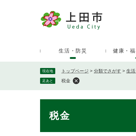
ペ
ー
ジ
キ
の
ー
先
ワ
頭
ー
で
生活・防災
健康・福
ド
す
検
。
索
トップページ
>
分類でさがす
>
生活
現在地
税金
足あと
本
文
税金