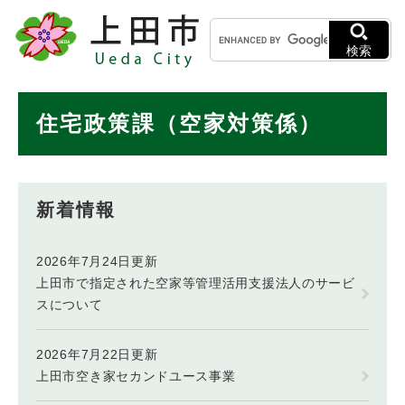
ペ
メニューを飛ばして本文へ
キ
ー
ー
ジ
検索
ワ
の
ー
先
ド
本
頭
住宅政策課（空家対策係）
検
で
文
索
す
。
新着情報
2026年7月24日更新
上田市で指定された空家等管理活用支援法人のサービ
スについて
2026年7月22日更新
上田市空き家セカンドユース事業