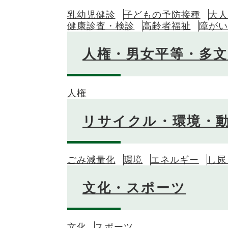
乳幼児健診
子どもの予防接種
大人
健康診査・検診
高齢者福祉
障がい
人権・男女平等・多
人権
リサイクル・環境・
ごみ減量化
環境
エネルギー
し尿
文化・スポーツ
文化
スポーツ