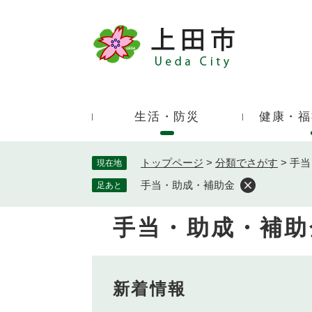
ペ
ー
ジ
キ
の
ー
先
ワ
頭
ー
で
生活・防災
健康・福
ド
す
検
。
索
トップページ
>
分類でさがす
>
手当
現在地
手当・助成・補助金
足あと
手当・助成・補助
本
文
新着情報