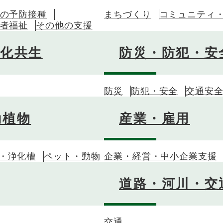
の予防接種
まちづくり
コミュニティ
者福祉
その他の支援
文化共生
防災・防犯・安
防災
防犯・安全
交通安
動植物
産業・雇用
・浄化槽
ペット・動物
企業・経営・中小企業支援
道路・河川・交
交通