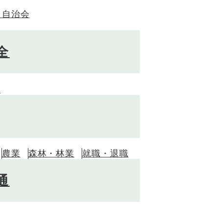
・自治会
全
全
農業
森林・林業
就職・退職
通