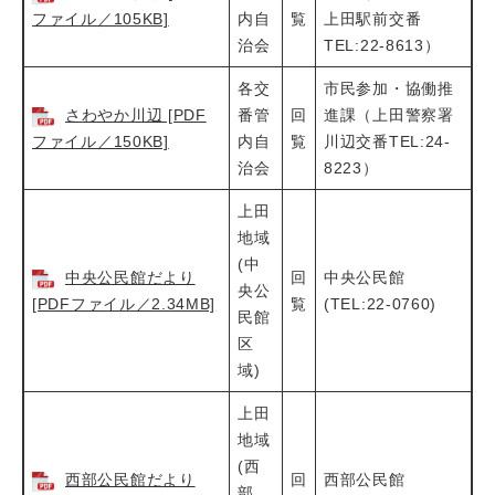
ファイル／105KB]
内自
覧
上田駅前交番
治会
TEL:22-8613）
各交
市民参加・協働推
さわやか川辺 [PDF
番管
回
進課（上田警察署
ファイル／150KB]
内自
覧
川辺交番TEL:24-
治会
8223）
上田
地域
(中
中央公民館だより
回
中央公民館
央公
[PDFファイル／2.34MB]
覧
(TEL:22-0760)
民館
区
域)
上田
地域
(西
西部公民館だより
回
西部公民館
部、