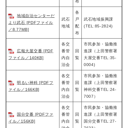
布
各
地域自治センターだ
武石
戸
武石地域振興課
より武石 [PDFファイル
地域
配
(TEL:85-2824)
／8.77MB]
布
各交
市民参加・協働推
広報大屋交番 [PDF
番管
回
進課（上田警察署
ファイル／140KB]
内自
覧
大屋交番TEL:35-
治会
0004)
各交
市民参加・協働推
明るい神科 [PDFフ
番管
回
進課（上田警察署
ァイル／166KB]
内自
覧
神科交番TEL:24-
治会
7007）
各交
市民参加・協働推
国分交番 [PDFファ
番管
回
進課（上田警察署
イル／156KB]
内自
覧
国分交番TEL:27-