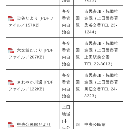
治会
7623）
各交
市民参加・協働推
染谷だより [PDFフ
番管
回
進課（上田警察署
ァイル／157KB]
内自
覧
染谷交番TEL:23-
治会
1244）
各交
市民参加・協働推
六文銭だより [PDF
番管
回
進課（上田警察署
ファイル／267KB]
内自
覧
上田駅前交番
治会
TEL:22-8613）
各交
市民参加・協働推
さわやか川辺 [PDF
番管
回
進課（上田警察署
ファイル／122KB]
内自
覧
川辺交番TEL:24-
治会
8223）
上田
地域
(中
中央公民館だより
回
中央公民館
央公