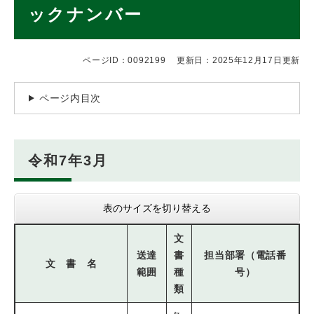
ックナンバー
ページID：0092199
更新日：2025年12月17日更新
ページ内目次
令和7年3月
表のサイズを切り替える
文
送達
書
担当部署（電話番
文 書 名
範囲
種
号）
類