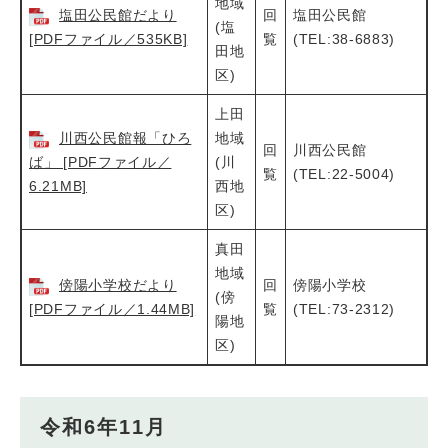
地域
塩田公民館だより
回
塩田公民館
(塩
[PDFファイル／535KB]
覧
(TEL:38-6883)
田地
区)
上田
川西公民館報「ひろ
地域
回
川西公民館
ば」 [PDFファイル／
(川
覧
(TEL:22-5004)
6.21MB]
西地
区)
真田
地域
傍陽小学校だより
回
傍陽小学校
(傍
[PDFファイル／1.44MB]
覧
(TEL:73-2312)
陽地
区)
令和6年11月