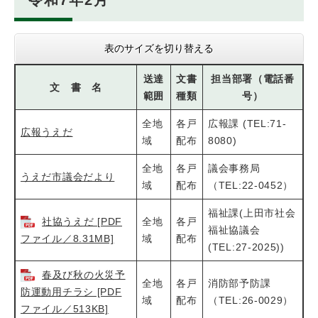
令和7年2月
表のサイズを切り替える
送達
文書
担当部署（電話番
文 書 名
範囲
種類
号）
全地
各戸
広報課 (TEL:71-
広報うえだ
域
配布
8080)
全地
各戸
議会事務局
うえだ市議会だより
域
配布
（TEL:22-0452）
福祉課(上田市社会
社協うえだ [PDF
全地
各戸
福祉協議会
ファイル／8.31MB]
域
配布
(TEL:27-2025))
春及び秋の火災予
全地
各戸
消防部予防課
防運動用チラシ [PDF
域
配布
（TEL:26-0029）
ファイル／513KB]