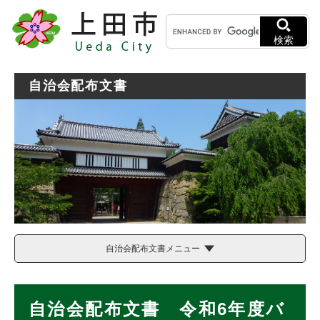
ペ
メニューを飛ばして本文へ
キ
ー
ー
ジ
検索
ワ
の
ー
先
ド
頭
自治会配布文書
検
で
索
す
。
自治会配布文書メニュー
本
自治会配布文書 令和6年度バ
文