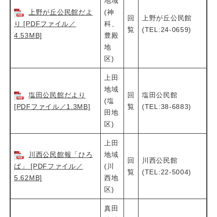
地域
上野が丘公民館だよ
(神
回
上野が丘公民館
り [PDFファイル／
科、
覧
(TEL:24-0659)
4.53MB]
豊殿
地
区)
上田
地域
塩田公民館だより
回
塩田公民館
(塩
[PDFファイル／1.3MB]
覧
(TEL:38-6883)
田地
区)
上田
川西公民館報「ひろ
地域
回
川西公民館
ば」 [PDFファイル／
(川
覧
(TEL:22-5004)
5.62MB]
西地
区)
真田