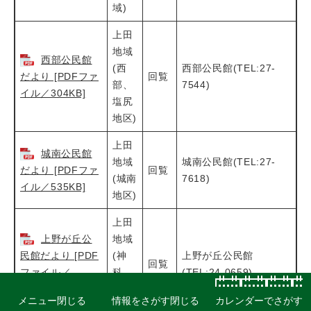
域)
上田
地域
西部公民館
(西
西部公民館(TEL:27-
だより [PDFファ
回覧
部、
7544)
イル／304KB]
塩尻
地区)
上田
城南公民館
地域
城南公民館(TEL:27-
だより [PDFファ
回覧
(城南
7618)
イル／535KB]
地区)
上田
上野が丘公
地域
民館だより [PDF
(神
上野が丘公民館
回覧
ファイル／
科、
(TEL:24-0659)
4.45MB]
豊殿
メニュー
閉じる
情報をさがす
閉じる
カレンダーでさがす
地区)