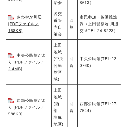
治会
8613）
各交
さわやか川辺
市民参加・協働推進
番管
回
[PDFファイル／
課（上田警察署 川辺
内自
覧
158KB]
交番TEL:24-8223）
治会
上田
地域
中央公民館だよ
(中央
回
中央公民館(TEL:22-
り [PDFファイル／
公民
覧
0760)
2.4MB]
館区
域)
上田
地域
西部公民館だよ
(西
回
西部公民館(TEL:27-
り [PDFファイル／
部、
覧
7544)
588KB]
塩尻
地区)