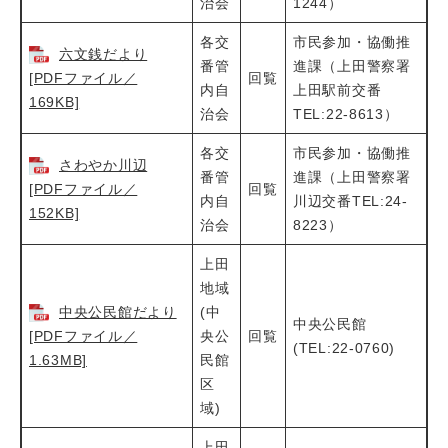
治会
1244）
各交
市民参加・協働推
六文銭だより
番管
進課（上田警察署
[PDFファイル／
回覧
内自
上田駅前交番
169KB]
治会
TEL:22-8613）
各交
市民参加・協働推
さわやか川辺
番管
進課（上田警察署
[PDFファイル／
回覧
内自
川辺交番TEL:24-
152KB]
治会
8223）
上田
地域
中央公民館だより
(中
中央公民館
[PDFファイル／
央公
回覧
(TEL:22-0760)
1.63MB]
民館
区
域)
上田