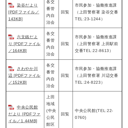
各交
染谷だより
市民参加・協働推進課
番管
[PDFファイル／
回覧
（上田警察署 染谷交番
内自
143KB]
TEL:23-1244）
治会
各交
六文銭だよ
市民参加・協働推進課
番管
り [PDFファイル
回覧
（上田警察署 上田駅前
内自
／164KB]
交番TEL:22-8613）
治会
各交
さわやか川
市民参加・協働推進課
番管
辺 [PDFファイル
回覧
（上田警察署 川辺交番
内自
／152KB]
TEL:24-8223）
治会
上田
地域
中央公民館
(中央
中央公民館(TEL:22-
だより [PDFファ
回覧
公民
0760)
イル／1.44MB]
館区