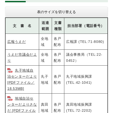
表のサイズを切り替える
送達
文書
文 書 名
担当部署（電話番号）
範囲
種類
全地
各戸
広報うえだ
広報課 (TEL:71-8080)
域
配布
うえだ市議会だよ
全地
各戸
議会事務局（TEL:22-
り
域
配布
0452）
丸子地域自
治センターだより
丸子
各戸
丸子地域振興課
[PDFファイル／
地域
配布
(TEL:42-1041)
18.53MB]
地域自治セ
ンターだよりさな
真田
各戸
真田地域振興課
だ [PDFファイル
地域
配布
(TEL:72-2202)