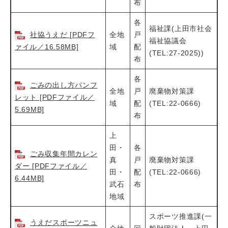
布
各
福祉課(上田市社会
社協うえだ [PDFフ
全地
戸
福祉協議会
ァイル／16.58MB]
域
配
(TEL:27-2025))
布
各
ごみの出し方パンフ
全地
戸
廃棄物対策課
レット [PDFファイル／
域
配
(TEL:22-0666)
5.69MB]
布
上
田・
各
ごみ収集年間カレン
真
戸
廃棄物対策課
ダー [PDFファイル／
田・
配
(TEL:22-0666)
6.44MB]
武石
布
地域
スポーツ推進課(一
うえだスポーツニュ