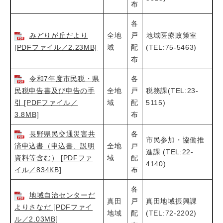
布
各
みどりが丘だより
全地
戸
地域医療政策室
[PDFファイル／2.23MB]
域
配
(TEL:75-5463)
布
令和7年度市民税・県
各
民税申告書及び申告の手
全地
戸
税務課(TEL:23-
引 [PDFファイル／
域
配
5115)
3.8MB]
布
長野県民交通災害共
各
市民参加・協働推
済申込書（申込書、説明
全地
戸
進課 (TEL:22-
資料等含む） [PDFファ
域
配
4140)
イル／834KB]
布
各
地域自治センターだ
真田
戸
真田地域振興課
よりさなだ [PDFファイ
地域
配
(TEL:72-2202)
ル／2.03MB]