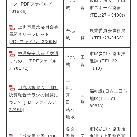
全地
回
般財団法人 上田
ース [PDFファイル／
域
覧
市スポーツ協会
1016KB]
(TEL:27－9400))
上田市農業委員会委
全地
回
農業委員会事務局
員紹介リーフレット
域
覧
（TEL:23-5466）
[PDFファイル／330KB]
交通安全広報「交通
市民参加・協働推
全地
回
しなの」 [PDFファイル
進課 (TEL:22-
域
覧
／781KB]
4140)
上
日赤活動資金 御礼
田、
福祉課(日赤上田市
決算報告チラシの回覧に
真
回
地区(TEL:71-
ついて [PDFファイル／
田、
覧
8081))
274KB]
武石
地域
各交
市民参加・協働推
広報大屋交番 [PDF
番管
回
進課（上田警察署