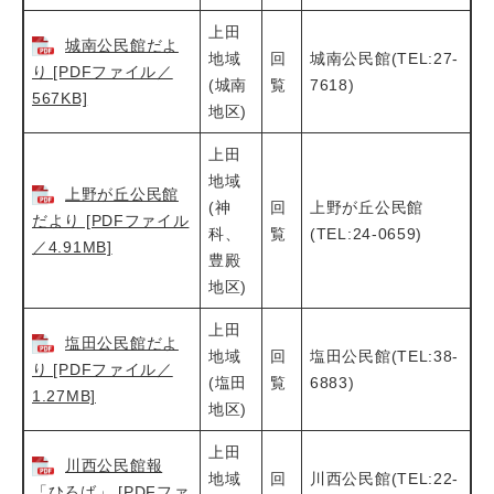
上田
城南公民館だよ
地域
回
城南公民館(TEL:27-
り [PDFファイル／
(城南
覧
7618)
567KB]
地区)
上田
地域
上野が丘公民館
(神
回
上野が丘公民館
だより [PDFファイル
科、
覧
(TEL:24-0659)
／4.91MB]
豊殿
地区)
上田
塩田公民館だよ
地域
回
塩田公民館(TEL:38-
り [PDFファイル／
(塩田
覧
6883)
1.27MB]
地区)
上田
川西公民館報
地域
回
川西公民館(TEL:22-
「ひろば」 [PDFファ