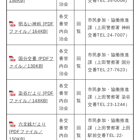
158KB]
交番TEL:35-0004)
治会
各交
市民参加・協働推進
明るい神科 [PDF
番管
回
課（上田警察署 神科
ファイル／164KB]
内自
覧
交番TEL:24-7007）
治会
各交
市民参加・協働推進
国分交番 [PDFフ
番管
回
課（上田警察署 国分
ァイル／130KB]
内自
覧
交番TEL:27-7623）
治会
各交
市民参加・協働推進
染谷だより [PDF
番管
回
課（上田警察署 染谷
ファイル／148KB]
内自
覧
交番TEL:23-1244）
治会
各交
市民参加・協働推進
六文銭だより
番管
回
課（上田警察署 上田
[PDFファイル／
内自
覧
駅前交番TEL:22-
150KB]