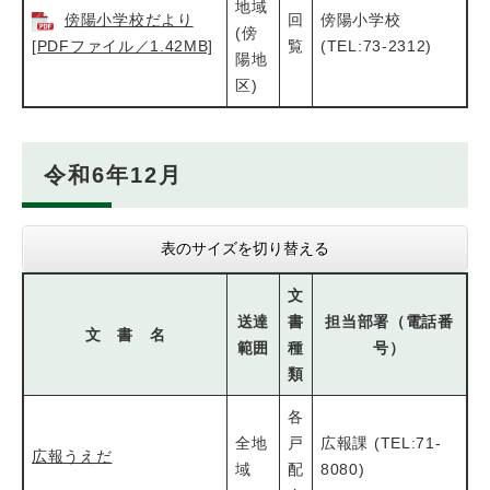
地域
傍陽小学校だより
回
傍陽小学校
(傍
[PDFファイル／1.42MB]
覧
(TEL:73-2312)
陽地
区)
令和6年12月
表のサイズを切り替える
文
送達
書
担当部署（電話番
文 書 名
範囲
種
号）
類
各
全地
戸
広報課 (TEL:71-
広報うえだ
域
配
8080)