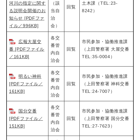
河川の指定に関す
（該
土木課（TEL:23-
回覧
る説明会開催のお
当自
8242）
知らせ [PDFファ
治
イル／996KB]
会）
各交
広報大屋交
市民参加・協働推進課
番管
番 [PDFファイル
回覧
（上田警察署 大屋交番
内自
／161KB]
TEL:35-0004）
治会
各交
明るい神科
市民参加・協働推進課
番管
[PDFファイル／
回覧
（上田警察署 神科交番
内自
161KB]
TEL:24-7007）
治会
各交
国分交番
市民参加・協働推進課
番管
[PDFファイル／
回覧
（上田警察署 国分交番
内自
151KB]
TEL:27-7623）
治会