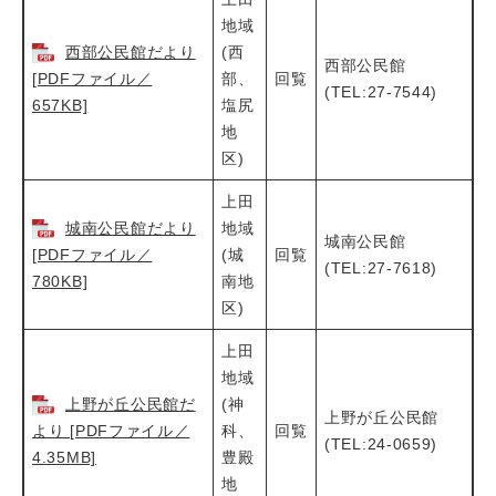
地域
西部公民館だより
(西
西部公民館
[PDFファイル／
部、
回覧
(TEL:27-7544)
657KB]
塩尻
地
区)
上田
城南公民館だより
地域
城南公民館
[PDFファイル／
(城
回覧
(TEL:27-7618)
780KB]
南地
区)
上田
地域
上野が丘公民館だ
(神
上野が丘公民館
より [PDFファイル／
科、
回覧
(TEL:24-0659)
4.35MB]
豊殿
地