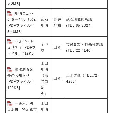
／2MB]
地域自治セ
ンターだより武石
武石
各戸
武石地域振興課
[PDFファイル／
地域
配布
(TEL:85-2824)
5.46MB]
うえだセキ
全地
市民参加・協働推進課
ュリティ [PDFフ
回覧
域
(TEL:22-4140)
ァイル／712KB]
上田
漏水調査延
地域
長のお知らせ
（該
上水道課（TEL:72-
回覧
[PDFファイル／
当自
4253）
129KB]
治
会）
一級河川矢
上田
出沢川 特定都市
地域