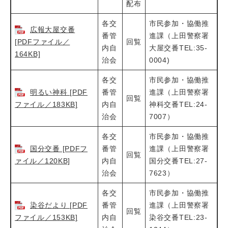
配布
各交
市民参加・協働推
広報大屋交番
番管
進課（上田警察署
[PDFファイル／
回覧
内自
大屋交番TEL:35-
164KB]
治会
0004)
各交
市民参加・協働推
明るい神科 [PDF
番管
進課（上田警察署
回覧
ファイル／183KB]
内自
神科交番TEL:24-
治会
7007）
各交
市民参加・協働推
国分交番 [PDFフ
番管
進課（上田警察署
回覧
ァイル／120KB]
内自
国分交番TEL:27-
治会
7623）
各交
市民参加・協働推
染谷だより [PDF
番管
進課（上田警察署
回覧
ファイル／153KB]
内自
染谷交番TEL:23-