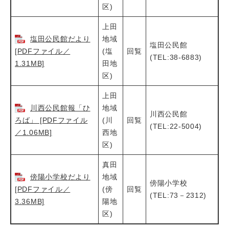
区)
上田
塩田公民館だより
地域
塩田公民館
[PDFファイル／
(塩
回覧
(TEL:38-6883)
1.31MB]
田地
区)
上田
川西公民館報「ひ
地域
川西公民館
ろば」 [PDFファイル
(川
回覧
(TEL:22-5004)
／1.06MB]
西地
区)
真田
傍陽小学校だより
地域
傍陽小学校
[PDFファイル／
(傍
回覧
(TEL:73－2312)
3.36MB]
陽地
区)