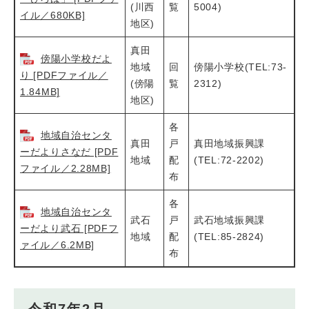
(川西
覧
5004)
イル／680KB]
地区)
真田
傍陽小学校だよ
地域
回
傍陽小学校(TEL:73‐
り [PDFファイル／
(傍陽
覧
2312)
1.84MB]
地区)
各
地域自治センタ
真田
戸
真田地域振興課
ーだよりさなだ [PDF
地域
配
(TEL:72-2202)
ファイル／2.28MB]
布
各
地域自治センタ
武石
戸
武石地域振興課
ーだより武石 [PDFフ
地域
配
(TEL:85-2824)
ァイル／6.2MB]
布