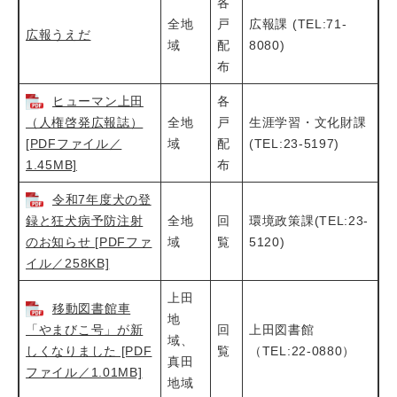
各
全地
戸
広報課 (TEL:71-
広報うえだ
域
配
8080)
布
ヒューマン上田
各
（人権啓発広報誌）
全地
戸
生涯学習・文化財課
[PDFファイル／
域
配
(TEL:23-5197)
1.45MB]
布
令和7年度犬の登
録と狂犬病予防注射
全地
回
環境政策課(TEL:23-
のお知らせ [PDFファ
域
覧
5120)
イル／258KB]
上田
移動図書館車
地
「やまびこ号」が新
回
上田図書館
域、
しくなりました [PDF
覧
（TEL:22-0880）
真田
ファイル／1.01MB]
地域