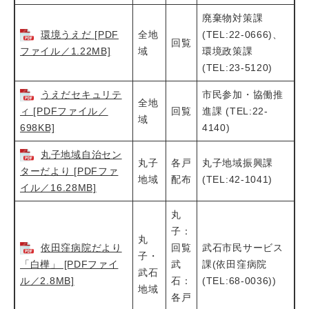
廃棄物対策課
環境うえだ [PDF
全地
(TEL:22-0666)、
回覧
ファイル／1.22MB]
域
環境政策課
(TEL:23-5120)
うえだセキュリテ
市民参加・協働推
全地
ィ [PDFファイル／
回覧
進課 (TEL:22-
域
698KB]
4140)
丸子地域自治セン
丸子
各戸
丸子地域振興課
ターだより [PDFファ
地域
配布
(TEL:42-1041)
イル／16.28MB]
丸
子：
丸
依田窪病院だより
回覧
武石市民サービス
子・
「白樺」 [PDFファイ
武
課(依田窪病院
武石
ル／2.8MB]
石：
(TEL:68-0036))
地域
各戸