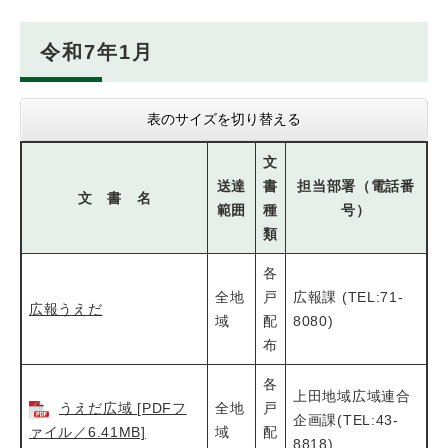
令和7年1月
表のサイズを切り替える
文
送達
書
担当部署（電話番
文 書 名
範囲
種
号）
類
各
全地
戸
広報課 (TEL:71-
広報うえだ
域
配
8080)
布
各
上田地域広域連合
うえだ広域 [PDFフ
全地
戸
企画課(TEL:43-
ァイル／6.41MB]
域
配
8818)