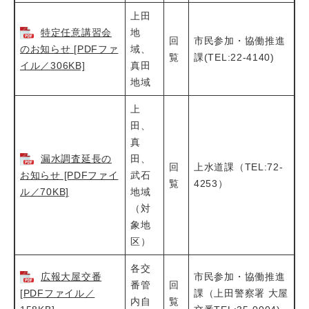
上田
特定任意講習会
地
回
市民参加・協働推進
のお知らせ [PDFファ
域、
覧
課(TEL:22‐4140)
イル／306KB]
真田
地域
上
田、
真
漏水調査延長の
田、
回
上水道課（TEL:72‐
お知らせ [PDFファイ
武石
覧
4253）
ル／70KB]
地域
（対
象地
区）
各交
広報大屋交番
市民参加・協働推進
番管
回
[PDFファイル／
課（上田警察署 大屋
内自
覧